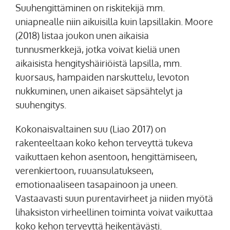
Suuhengittäminen on riskitekijä mm.
uniapnealle niin aikuisilla kuin lapsillakin. Moore
(2018) listaa joukon unen aikaisia
tunnusmerkkejä, jotka voivat kieliä unen
aikaisista hengityshäiriöistä lapsilla, mm.
kuorsaus, hampaiden narskuttelu, levoton
nukkuminen, unen aikaiset säpsähtelyt ja
suuhengitys.
Kokonaisvaltainen suu (Liao 2017) on
rakenteeltaan koko kehon terveyttä tukeva
vaikuttaen kehon asentoon, hengittämiseen,
verenkiertoon, ruuansulatukseen,
emotionaaliseen tasapainoon ja uneen.
Vastaavasti suun purentavirheet ja niiden myötä
lihaksiston virheellinen toiminta voivat vaikuttaa
koko kehon terveyttä heikentävästi.