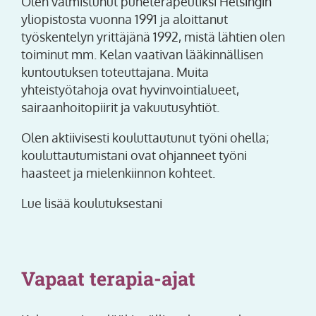
Olen valmistunut puheterapeutiksi Helsingin
yliopistosta vuonna 1991 ja aloittanut
työskentelyn yrittäjänä 1992, mistä lähtien olen
toiminut mm. Kelan vaativan lääkinnällisen
kuntoutuksen toteuttajana. Muita
yhteistyötahoja ovat hyvinvointialueet,
sairaanhoitopiirit ja vakuutusyhtiöt.
Olen aktiivisesti kouluttautunut työni ohella;
kouluttautumistani ovat ohjanneet työni
haasteet ja mielenkiinnon kohteet.
Lue lisää koulutuksestani
Vapaat terapia-ajat