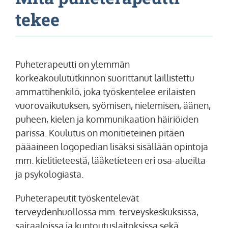
tekee
Puheterapeutti on ylemmän
korkeakoulututkinnon suorittanut laillistettu
ammattihenkilö, joka työskentelee erilaisten
vuorovaikutuksen, syömisen, nielemisen, äänen,
puheen, kielen ja kommunikaation häiriöiden
parissa. Koulutus on monitieteinen pitäen
pääaineen logopedian lisäksi sisällään opintoja
mm. kielitieteestä, lääketieteen eri osa-alueilta
ja psykologiasta.
Puheterapeutit työskentelevät
terveydenhuollossa mm. terveyskeskuksissa,
sairaaloissa ja kuntoutuslaitoksissa sekä