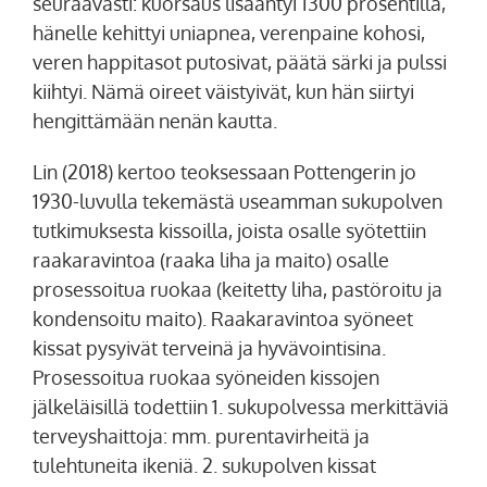
seuraavasti: kuorsaus lisääntyi 1300 prosentilla,
hänelle kehittyi uniapnea, verenpaine kohosi,
veren happitasot putosivat, päätä särki ja pulssi
kiihtyi. Nämä oireet väistyivät, kun hän siirtyi
hengittämään nenän kautta.
Lin (2018) kertoo teoksessaan Pottengerin jo
1930-luvulla tekemästä useamman sukupolven
tutkimuksesta kissoilla, joista osalle syötettiin
raakaravintoa (raaka liha ja maito) osalle
prosessoitua ruokaa (keitetty liha, pastöroitu ja
kondensoitu maito). Raakaravintoa syöneet
kissat pysyivät terveinä ja hyvävointisina.
Prosessoitua ruokaa syöneiden kissojen
jälkeläisillä todettiin 1. sukupolvessa merkittäviä
terveyshaittoja: mm. purentavirheitä ja
tulehtuneita ikeniä. 2. sukupolven kissat