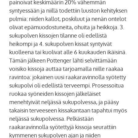
painoivat keskimäärin 20% vähemmän
syntyessään ja niillä todettiin luuston kehityksen
pulmia: niiden kallot, poskiluut ja nenän ontelot
olivat epämuodostuneita, ohuita ja heikkoja. 3.
sukupolven kissojen tilanne oli edellistä
heikompi ja 4. sukupolven kissat syntyivät
kuolleena tai kuolivat alle 6 kuukauden ikäisinä.
Tämän jälkeen Pottenger lähti selvittämään
voisiko kissoja auttaa tarjoamalla niille raakaa
ravintoa: jokainen uusi raakaravinnolla syötetty
sukupolvi oli edellistä terveempi. Prosessoitua
ruokaa syöneiden kissojen jälkeläiset
menehtyivät neljässä sukupolvessa, ja pääsy
takaisin terveeseen kissakantaan tapahtui myös
neljässä sukupolvessa. Pelkästään
raakaravinnolla syötettyjä kissoja seurattiin
kymmenen sukupolven ajan ja niiden