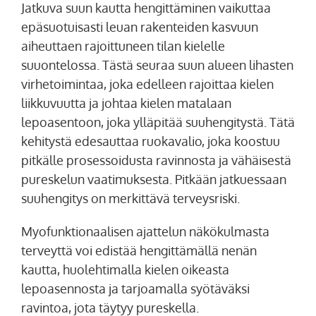
Jatkuva suun kautta hengittäminen vaikuttaa
epäsuotuisasti leuan rakenteiden kasvuun
aiheuttaen rajoittuneen tilan kielelle
suuontelossa. Tästä seuraa suun alueen lihasten
virhetoimintaa, joka edelleen rajoittaa kielen
liikkuvuutta ja johtaa kielen matalaan
lepoasentoon, joka ylläpitää suuhengitystä. Tätä
kehitystä edesauttaa ruokavalio, joka koostuu
pitkälle prosessoidusta ravinnosta ja vähäisestä
pureskelun vaatimuksesta. Pitkään jatkuessaan
suuhengitys on merkittävä terveysriski.
Myofunktionaalisen ajattelun näkökulmasta
terveyttä voi edistää hengittämällä nenän
kautta, huolehtimalla kielen oikeasta
lepoasennosta ja tarjoamalla syötäväksi
ravintoa, jota täytyy pureskella.