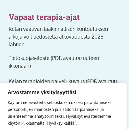
Vapaat terapia-ajat
Kelan vaativan lääkinnällisen kuntoutuksen
aikoja voit tiedustella alkuvuodesta 2026
lähtien.
Tietosuojaseloste (PDF, avautuu uuteen
ikkunaan)
Kelan terapioiden palvelukuvaus (PDF, avautuu
uuteen ikkunaan)
Arvostamme yksityisyyttäsi
Käytämme evästeitä selauskokemuksesi parantamiseksi,
Omavalvontasuunnitelma (PDF, avautuu uuteen
personoitujen mainosten ja sisällön tarjoamiseksi ja
ikkunaan)
liikenteemme analysoimiseksi. Hyväksyt evästeidemme
käytön klikkaamalla ”Hyväksy kaikki”.
Saavutettavuusseloste